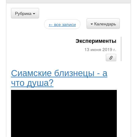
Рубрика
Календарь
← все записи
Эксперименты
13 июня 2019 г.
Сиамские близнецы - а
что душа?