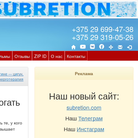
+375 29 699-47-38
+375 29 319-05-26
льмы
Отзывы
ZIP ID
О нас
Контакты
Реклама
тине — цигун,
нерготерапия
Наш новый сайт:
огать
subretion.com
Наш
Телеграм
 те, у кого
Наш
Инстаграм
евышает