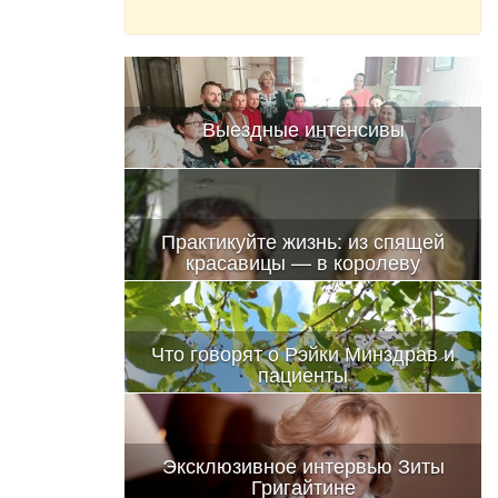
Выездные интенсивы
Практикуйте жизнь: из спящей
красавицы — в королеву
Что говорят о Рэйки Минздрав и
пациенты
Эксклюзивное интервью Зиты
Григайтине