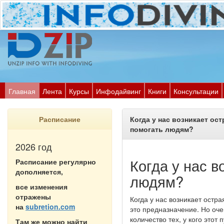
Главная
Лента
Курсы
Инфодайвинг
Книги
Консультации
Расписание
Когда у нас возникает ос
помогать людям?
2026 год
Когда у нас в
Расписание регулярно
дополняется,
людям?
все изменения
отражены
Когда у нас возникает остра
на
subretion.com
это предназначение. Но оч
количество тех, у кого этот
Там же можно найти