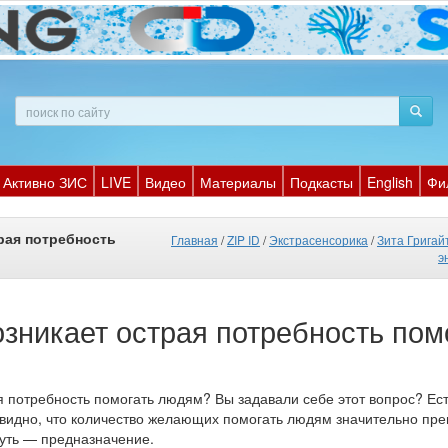
Активно ЗИС
LIVE
Видео
Материалы
Подкасты
English
Фи
трая потребность
Главная
/
ZIP ID
/
Экстрасенсорика
/
Зита Григай
э
озникает острая потребность пом
я потребность помогать людям? Вы задавали себе этот вопрос? Есть
евидно, что количество желающих помогать людям значительно пр
 путь — предназначение.