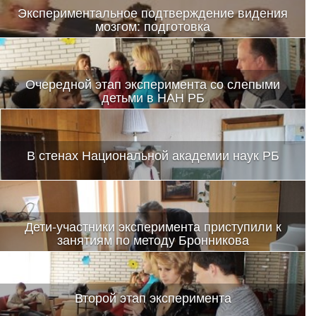
Экспериментальное подтверждение видения
мозгом: подготовка
Очередной этап эксперимента со слепыми
детьми в НАН РБ
В стенах Национальной академии наук РБ
Дети-участники эксперимента приступили к
занятиям по методу Бронникова
Второй этап эксперимента