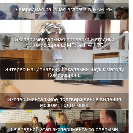
Очередная рабочая встреча в НАН РБ
Экспериментальная проверка методики
М.Комиссарова: МГУ + НАН РБ
Интерес Национальной академии наук к методу
Комиссарова
Экспериментальное подтверждение видения
мозгом: подготовка
Очередной этап эксперимента со слепыми