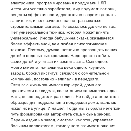
электроники, программирования придумали НЛП
и техники успешно заработали, мир подумал: вот они,
рецепты эффективности, достаточно вовремя дергать
за ниточки, и человечество начнет развиваться
стремительными шагами. Но оказалось далеко не так.
Нет универсальной техники, которая может влиять
универсально. Иногда бабушкина сказка оказывается
более эффективной, чем любая психологическая
техника. Поэтому, думаю, неэтично превращать наших
детей в подопытных кроликов. Надо просто любить
своих детей и учиться их воспитывать. Сын одного
моего клиента, начальника цеха одного крупного
завода, бросил институт, связался с сомнительной
компанией, постоянно «влипал» в передряги.
Отец всю жизнь занимался карьерой, дома его
практически не видели, воспитанием занималась одна
мать, позже родители развелись. Не найдя авторитетов,
образцов для подражания и поддержки дома, мальчик
искал их на улице. И нашел. Тогда мы выбрали нелегкий
путь формирования авторитета отца у сына заново.
Парень ездил на завод, смотрел, как отец управляет
большим коллективом, какие у него взаимоотношения