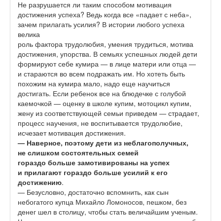
Не разрушается ли таким способом мотивация
достижения успеха? Ведь когда все «падает с неба»,
зачем прилагать усилия? В истории любого успеха
велика
роль фактора трудолюбия, умения трудиться, мотива
достижения, упорства. В семьях успешных людей дети
формируют себе кумира — в лице матери или отца —
и стараются во всем подражать им. Но хотеть быть
похожим на кумира мало, надо еще научиться
достигать. Если ребенок все на блюдечке с голубой
каемочкой — оценку в школе купим, мотоцикл купим,
жену из соответствующей семьи приведем — страдает,
процесс научения, не воспитывается трудолюбие,
исчезает мотивация достижения.
—
Наверное, поэтому дети из неблагополучных,
не слишком состоятельных семей
гораздо больше замотивированы на успех
и прилагают гораздо больше усилий к его
достижению
.
— Безусловно, достаточно вспомнить, как сын
небогатого купца Михайло Ломоносов, пешком, без
денег шел в столицу, чтобы стать величайшим ученым.