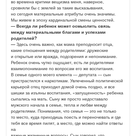
во времена критики вещизма меня, наверное,
сровняли бы с землей за такие высказывания,
но сегодня материальные атрибуты очень значимы.
Мы живем в эпоху кардинальной смены ценностей.
— Всегда ли ребенок может
осмыслить связь
между материальными благами и успехами
родителей?
—
Здесь очень важно, как мама преподносит отца,
какие отношения между родителями: дружеские
и открытые или вражда, подозрения и непонимание.
Ребенок очень чутко ощущает, есть ли родителями
взаимопонимание по вопросам его же воспитания.
В семье одного моего клиента — депутата — сын
пристрастился к наркотикам. Увлеченный политической
карьерой отец приходил домой очень поздно, и все
шишки за изъяны воспитания, «запущенность» ребенка
сыпались на мать. Сыну же просто недоставало
мужского начала в семье, тепла и любви между
родителями. Понимания, что семья — это не только
то место, куда приходишь поесть и переночевать и где
тебя все время пилят, а место, где можно найти ответы
на
важные жизненные вопросы. Сын говорил, что