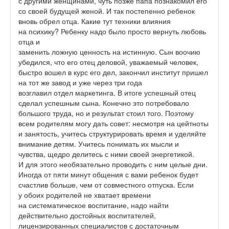
с другими женщинами, чуть позже папа познакомил его
со своей будущей женой. И так постепенно ребенок
вновь обрел отца. Какие тут техники влияния
на психику? Ребенку надо было просто вернуть любовь
отца и
заменить ложную ценность на истинную. Сын воочию
убедился, что его отец деловой, уважаемый человек,
быстро вошел в курс его дел, закончил институт пришел
на тот же завод и уже через три года
возглавил отдел маркетинга. В итоге успешный отец
сделал успешным сына. Конечно это потребовало
большого труда, но и результат стоил того. Поэтому
всем родителям могу дать совет: несмотря на цейтноты
и занятость, учитесь структурировать время и уделяйте
внимание детям. Учитесь понимать их мысли и
чувства, щедро делитесь с ними своей энергетикой.
И для этого необязательно проводить с ним целые дни.
Иногда от пяти минут общения с вами ребенок будет
счастлив больше, чем от совместного отпуска. Если
у обоих родителей не хватает времени
на систематическое воспитание, надо найти
действительно достойных воспитателей,
лицензированных специалистов с достаточным