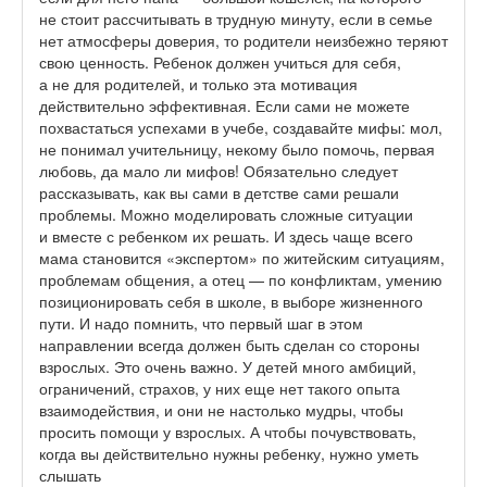
не стоит рассчитывать в трудную минуту, если в семье
нет атмосферы доверия, то родители неизбежно теряют
свою ценность. Ребенок должен учиться для себя,
а не для родителей, и только эта мотивация
действительно эффективная. Если сами не можете
похвастаться успехами в учебе, создавайте мифы: мол,
не понимал учительницу, некому было помочь, первая
любовь, да мало ли мифов! Обязательно следует
рассказывать, как вы сами в детстве сами решали
проблемы. Можно моделировать сложные ситуации
и вместе с ребенком их решать. И здесь чаще всего
мама становится «экспертом» по житейским ситуациям,
проблемам общения, а отец — по конфликтам, умению
позиционировать себя в школе, в выборе жизненного
пути. И надо помнить, что первый шаг в этом
направлении всегда должен быть сделан со стороны
взрослых. Это очень важно. У детей много амбиций,
ограничений, страхов, у них еще нет такого опыта
взаимодействия, и они не настолько мудры, чтобы
просить помощи у взрослых. А чтобы почувствовать,
когда вы действительно нужны ребенку, нужно уметь
слышать