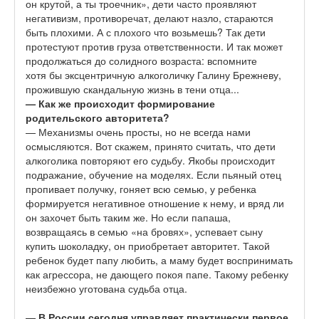
он крутой, а ты троечник», дети часто проявляют
негативизм, противоречат, делают назло, стараются
быть плохими. А с плохого что возьмешь? Так дети
протестуют против груза ответственности. И так может
продолжаться до солидного возраста: вспомните
хотя бы эксцентричную алкоголичку Галину Брежневу,
прожившую скандальную жизнь в тени отца...
— Как же происходит формирование
родительского авторитета?
— Механизмы очень просты, но не всегда нами
осмысляются. Вот скажем, принято считать, что дети
алкоголика повторяют его судьбу. Якобы происходит
подражание, обучение на моделях. Если пьяный отец
пропивает получку, гоняет всю семью, у ребенка
формируется негативное отношение к нему, и вряд ли
он захочет быть таким же. Но если папаша,
возвращаясь в семью «на бровях», успевает сыну
купить шоколадку, он приобретает авторитет. Такой
ребенок будет папу любить, а маму будет воспринимать
как агрессора, не дающего покоя папе. Такому ребенку
неизбежно уготована судьба отца.
—
В России сегодня управляет практически первое