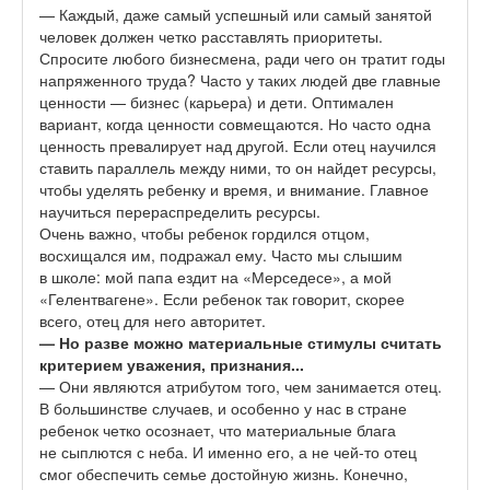
— Каждый, даже самый успешный или самый занятой
человек должен четко расставлять приоритеты.
Спросите любого бизнесмена, ради чего он тратит годы
напряженного труда? Часто у таких людей две главные
ценности — бизнес (карьера) и дети. Оптимален
вариант, когда ценности совмещаются. Но часто одна
ценность превалирует над другой. Если отец научился
ставить параллель между ними, то он найдет ресурсы,
чтобы уделять ребенку и время, и внимание. Главное
научиться перераспределить ресурсы.
Очень важно, чтобы ребенок гордился отцом,
восхищался им, подражал ему. Часто мы слышим
в школе: мой папа ездит на «Мерседесе», а мой
«Гелентвагене». Если ребенок так говорит, скорее
всего, отец для него авторитет.
— Но разве можно материальные
стимулы считать
критерием уважения, признания...
— Они являются атрибутом того, чем занимается отец.
В большинстве случаев, и особенно у нас в стране
ребенок четко осознает, что материальные блага
не сыплются с неба. И именно его, а не чей-то отец
смог обеспечить семье достойную жизнь. Конечно,