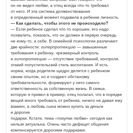
он не видел любви, а отец всегда что-то требовал
от него. И эта система долженствования
в определенный момент подавила в ребенке личность.
— Как сделать, чтобы этого не
происходило?
— Если ребенок сделал что-то хорошее, его надо
похвалить, показать, что он должен в первую очередь
не кому-то, а себе. В семейной психологии различают
две крайности:
гиперпротекцию
— завышенные
требования к ребенку, чрезмерный контроль
и
гипопротекцию
— отсутствие требований, контроля,
этакий попустительский стиль воспитания. И есть
норма, когда родители щедро делятся с ребенком
своим опытом, но и создают обстановку
требовательности, формируют у него самого
ответственность за собственную жизнь. В семье,
которую я привел в пример, отец полагал, что в порядке
вещей много требовать от ребенка, ничего не давая ему
взамен, а любовь сына можно купить за деньги
и дорогие
подарки. Кстати, тема «покупки любви» сегодня как
нельзя актуальна. Очень часто дефицит общения
компенсируется дорогими подарками.