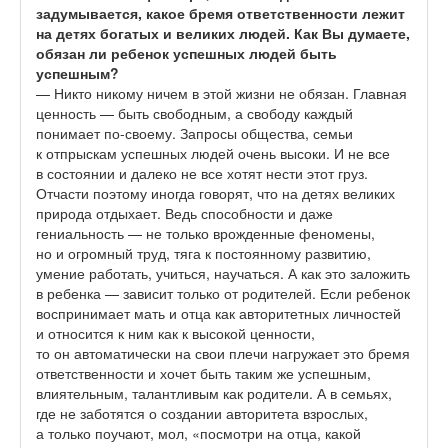
задумывается, какое бремя ответственности лежит
на детях богатых и великих людей. Как Вы думаете,
обязан ли ребенок успешных людей быть
успешным?
— Никто никому ничем в этой жизни не обязан. Главная
ценность — быть свободным, а свободу каждый
понимает по-своему. Запросы общества, семьи
к отпрыскам успешных людей очень высоки. И не все
в состоянии и далеко не все хотят нести этот груз.
Отчасти поэтому иногда говорят, что на детях великих
природа отдыхает. Ведь способности и даже
гениальность — не только врожденные феномены,
но и огромный труд, тяга к постоянному развитию,
умение работать, учиться, научаться. А как это заложить
в ребенка — зависит только от родителей. Если ребенок
воспринимает мать и отца как авторитетных личностей
и относится к ним как к высокой ценности,
то он автоматически на свои плечи нагружает это бремя
ответственности и хочет быть таким же успешным,
влиятельным, талантливым как родители. А в семьях,
где не заботятся о создании авторитета взрослых,
а только поучают, мол, «посмотри на отца, какой