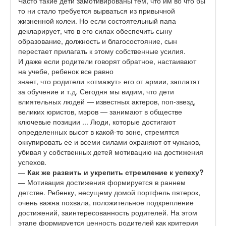
Часто такие дети замотивированы тем, что им во что бы
то ни стало требуется вырваться из привычной
жизненной колеи. Но если состоятельный папа
декларирует, что в его силах обеспечить сыну
образование, должность и благосостояние, сын
перестает прилагать к этому собственные усилия.
И даже если родители говорят обратное, настаивают
на учебе, ребенок все равно
знает, что родители «отмажут» его от армии, заплатят
за обучение и т.д. Сегодня мы видим, что дети
влиятельных людей — известных актеров, поп-звезд,
великих юристов, мэров — занимают в обществе
ключевые позиции ... Люди, которые достигают
определенных высот в какой-то зоне, стремятся
оккупировать ее и всеми силами охраняют от чужаков,
убивая у собственных детей мотивацию на достижения
успехов.
—
Как же развить и укрепить стремление к успеху?
— Мотивация достижения формируется в раннем
детстве. Ребенку, несущему домой портфель пятерок,
очень важна похвала, положительное подкрепление
достижений, заинтересованность родителей. На этом
этапе формируется ценность родителей как критерия