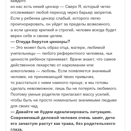
каждого
из нас есть некий цензор — Сверх Я, который четко
отслеживает любой переход через барьер запретов.
Если у ребенка цензор слабый, которого легко
проигнорировать, он уйдет за пределы возможного,
а если цензор крепкий и строгий, человек всегда будет
верен себе и своим целям.
—
Откуда берутся цензоры?
— Это может быть образ отца, матери, любимой
учительницы — любого референтного человека, чьи
ценности ребенок принимает. Врачи знают, что самое
действенное лекарство от наркомании или
алкоголизма — любовь. Если появляется значимый
человек, не принимающий твоих привычек,
то расстаться с ними намного проще, и мы готовы
сделать невозможное, лишь бы не потерять любимого.
Поэтому умные родители прилагают массу усилий,
чтобы быть не просто номинально значимыми людьми
для своих чад.
— Давайте не будем идеализировать ситуацию.
Современный деловой человек очень занят, дети
его зачастую растут как трава, без родительского
глаза.