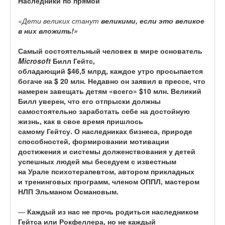
Наследники
по прямой
«Дети великих станут
великими
,
если это великое
в них вложить!»
Самый состоятельный человек в мире основатель
Microsoft
Билл Гейтс,
обладающий $46,5 млрд, каждое утро просыпается
богаче на $ 20 млн. Недавно он заявил в прессе, что
намерен завещать детям «всего» $10 млн. Великий
Билл уверен, что его отпрыски должны
самостоятельно заработать себе на достойную
жизнь, как в свое время пришлось
самому Гейтсу.
О наследниках бизнеса, природе
способностей, формировании мотивации
достижения и системы долженствования у детей
успешных людей мы беседуем с
известным
на Урале психотерапевтом, автором прикладных
и тренинговых программ, членом ОППЛ, мастером
НЛП Эльманом Османовым.
—
Каждый из нас не прочь родиться наследником
Гейтса или Рокфеллера, но не каждый