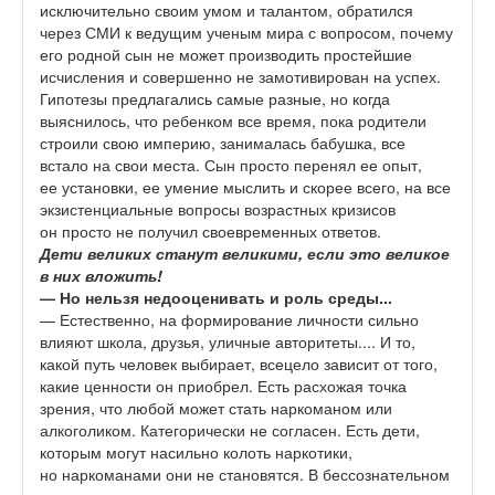
исключительно своим умом и талантом, обратился
через СМИ к ведущим ученым мира с вопросом, почему
его родной сын не может производить простейшие
исчисления и совершенно не замотивирован на успех.
Гипотезы предлагались самые разные, но когда
выяснилось, что ребенком все время, пока родители
строили свою империю, занималась бабушка, все
встало на свои места. Сын просто перенял ее опыт,
ее установки, ее умение мыслить и скорее всего, на все
экзистенциальные вопросы возрастных кризисов
он просто не получил своевременных ответов.
Дети великих станут великими, если
это великое
в них вложить!
— Но
нельзя недооценивать и роль среды...
— Естественно, на формирование личности сильно
влияют школа, друзья, уличные авторитеты.... И то,
какой путь человек выбирает, всецело зависит от того,
какие ценности он приобрел. Есть расхожая точка
зрения, что любой может стать наркоманом или
алкоголиком. Категорически не согласен. Есть дети,
которым могут насильно колоть наркотики,
но наркоманами они не становятся. В бессознательном