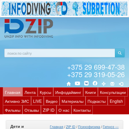
+375 29 699-47-38
+375 29 319-05-26
Главная
Лента
Курсы
Инфодайвинг
Книги
Консультации
Активно ЗИС
LIVE
Видео
Материалы
Подкасты
English
Фильмы
Отзывы
ZIP ID
О нас
Контакты
Дети и
Главная
/
ZIP ID
/
Психофизика
/
Гипноз —