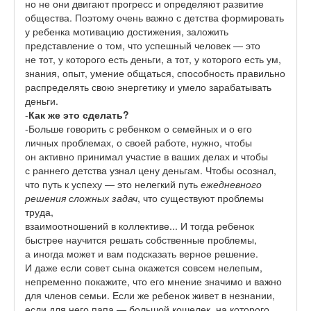
но не они двигают прогресс и определяют развитие
общества. Поэтому очень важно с детства формировать
у ребенка мотивацию достижения, заложить
представление о том, что успешный человек — это
не тот, у которого есть деньги, а тот, у которого есть ум,
знания, опыт, умение общаться, способность правильно
распределять свою энергетику и умело зарабатывать
деньги.
-
Как же это сделать?
-Больше говорить с ребенком о семейных и о его
личных проблемах, о своей работе, нужно, чтобы
он активно принимал участие в ваших делах и чтобы
с раннего детства узнал цену деньгам. Чтобы осознал,
что путь к успеху — это нелегкий путь
ежедневного
решения сложных задач
, что существуют проблемы
труда,
взаимоотношений в коллективе... И тогда ребенок
быстрее научится решать собственные проблемы,
а иногда может и вам подсказать верное решение.
И даже если совет сына окажется совсем нелепым,
непременно покажите, что его мнение значимо и важно
для членов семьи. Если же ребенок живет в незнании,
если для него папа — большой кошелек, на которого