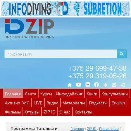
+375 29 699-47-38
+375 29 319-05-26
Главная
Лента
Курсы
Инфодайвинг
Книги
Консультации
Активно ЗИС
LIVE
Видео
Материалы
Подкасты
English
Фильмы
Отзывы
ZIP ID
О нас
Контакты
Программы Татьяны и
Главная
/
ZIP ID
/
Психология
/