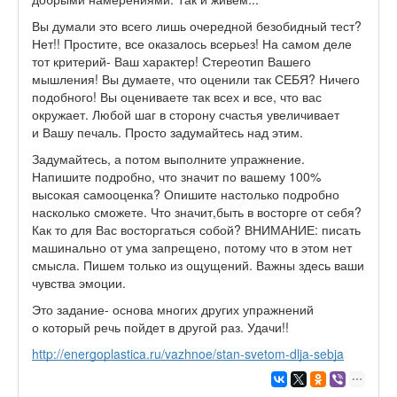
Вы думали это всего лишь очередной безобидный тест?
Нет!! Простите, все оказалось всерьез! На самом деле
тот критерий- Ваш характер! Стереотип Вашего
мышления! Вы думаете, что оценили так СЕБЯ? Ничего
подобного! Вы оцениваете так всех и все, что вас
окружает. Любой шаг в сторону счастья увеличивает
и Вашу печаль. Просто задумайтесь над этим.
Задумайтесь, а потом выполните упражнение.
Напишите подробно, что значит по вашему 100%
высокая самооценка? Опишите настолько подробно
насколько сможете. Что значит,быть в восторге от себя?
Как то для Вас восторгаться собой? ВНИМАНИЕ: писать
машинально от ума запрещено, потому что в этом нет
смысла. Пишем только из ощущений. Важны здесь ваши
чувства эмоции.
Это задание- основа многих других упражнений
о который речь пойдет в другой раз. Удачи!!
http://energoplastica.ru/vazhnoe/stan-svetom-dlja-sebja