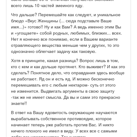
всего лишь 10 частей змеиного яду.
Что дальше? Перемешайте как следует, и уникальное
блюдо «Вкус Женщины (... сюда подставьте Ваше
имя...)» готово!! Ну и как Вам? А ведь именно этим Вы
и «угощаете» собой родных, любимых, близких... всех.
Нет я конечно все понимаю, если в Вашем варианте
отравляющего вещества меньше чем у других, то это
однозначно облегчает задачу как таковую.
Хотя в принципе, какая разница? Вопрос лишь в том,
кто с кем и как дольше протянет. Кто выживет? И как это
сделать? Понятное дело, что оправдания здесь вообще
не работают. Яд он и есть яд. И можно бесконечно
перемешивать его с любым нектаром- суть от этого
не изменится. Выдвигать аргументы в свою защиту
-так же не имеет смысла. Да вы и сами это прекрасно
знаете!!
В ответ на Вашу ядовитость окружающие научаются
вырабатывать собственное противоядие, которое
начинает теперь уже работать против Вас. И никто
ничего плохого не имел в виду. У всех все с самыми
добрыми намерениями. Так и живем...