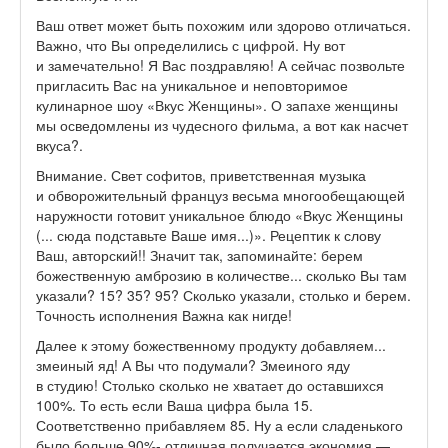
Ваш ответ может быть похожим или здорово отличаться.
Важно, что Вы определились с цифрой. Ну вот
и замечательно! Я Вас поздравляю! А сейчас позвольте
пригласить Вас на уникальное и неповторимое
кулинарное шоу «Вкус Женщины». О запахе женщины
мы осведомлены из чудесного фильма, а вот как насчет
вкуса?.
Внимание. Свет софитов, приветственная музыка
и обворожительный француз весьма многообещающей
наружности готовит уникальное блюдо «Вкус Женщины
(... сюда подставьте Ваше имя...)». Рецептик к слову
Ваш, авторский!! Значит так, запоминайте: берем
божественную амброзию в количестве... сколько Вы там
указали? 15? 35? 95? Сколько указали, столько и берем.
Точность исполнения Важна как нигде!
Далее к этому божественному продукту добавляем...
змеиный яд! А Вы что подумали? Змеиного яду
в студию! Столько сколько не хватает до оставшихся
100%. То есть если Ваша цифра была 15.
Соответственно прибавляем 85. Ну а если сладенького
было больше 90%- отличная получается экономия —