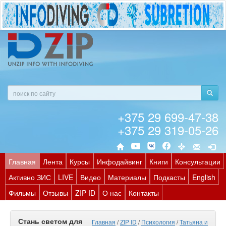
+375 29 699-47-38
+375 29 319-05-26
Главная
Лента
Курсы
Инфодайвинг
Книги
Консультации
Активно ЗИС
LIVE
Видео
Материалы
Подкасты
English
Фильмы
Отзывы
ZIP ID
О нас
Контакты
Стань светом для
Главная
/
ZIP ID
/
Психология
/
Татьяна и