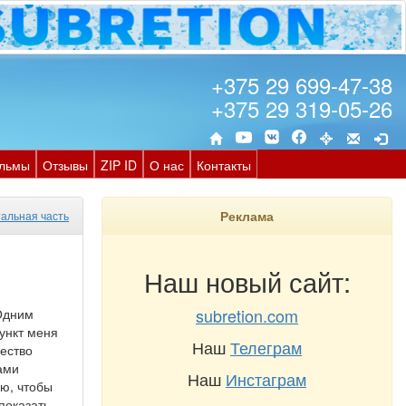
+375 29 699-47-38
+375 29 319-05-26
льмы
Отзывы
ZIP ID
О нас
Контакты
Реклама
альная часть
Наш новый сайт:
subretion.com
 Одним
пункт меня
Наш
Телеграм
ество
ами
Наш
Инстаграм
ю, чтобы
показать,