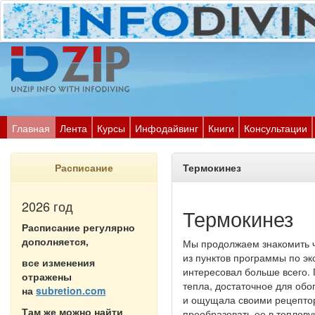
Главная
Лента
Курсы
Инфодайвинг
Книги
Консультации
Расписание
Термокинез
2026 год
Термокинез
Расписание регулярно
дополняется,
Мы продолжаем знакомить ч
из пунктов программы по эк
все изменения
интересовал больше всего. 
отражены
тепла, достаточное для обо
на
subretion.com
и ощущала своими рецептор
Там же можно найти
преобразовать ее в тепловую