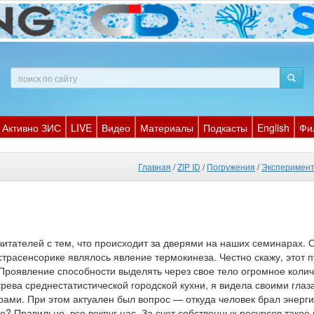
Активно ЗИС
LIVE
Видео
Материалы
Подкасты
English
Фи
Главная
/
ZIP ID
/
Погружения
/
Эксперимент
итателей с тем, что происходит за дверями на наших семинарах.
страсенсорике являлось явление термокинеза. Честно скажу, этот 
Проявление способности выделять через свое тело огромное колич
грева среднестатистической городской кухни, я видела своими глаз
ами. При этом актуален был вопрос — откуда человек брал энерги
? Правильно, все вокруг нас. За счет собственных ресурсов такое 