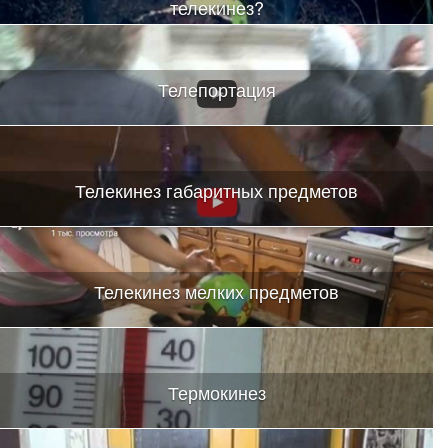
телекинез?
Телепортация
Телекинез габаритных предметов
Телекинез мелких предметов
Термокинез