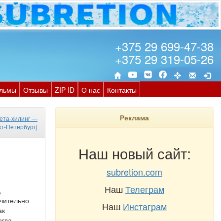
+375 29 699-47-38
+375 29 319-05-26
льмы
Отзывы
ZIP ID
О нас
Контакты
Реклама
ета-хилинг —
кт-Петербург)
Наш новый сайт:
subretion.com
Наш
Телеграм
,
ючительно
Наш
Инстаграм
ак
егда