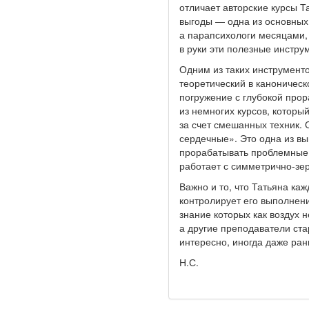
отличает авторские курсы Т
выгоды — одна из основных 
а парапсихологи месяцами, 
в руки эти полезные инстру
Одним из таких инструменто
теоретический в каноническ
погружение с глубокой прор
из немногих курсов, которы
за счет смешанных техник. 
сердечные». Это одна из 
прорабатывать проблемные 
работает с симметрично-зе
Важно и то, что Татьяна ка
контролирует его выполнени
знание которых как воздух 
а другие преподаватели ста
интересно, иногда даже ран
Н.С.