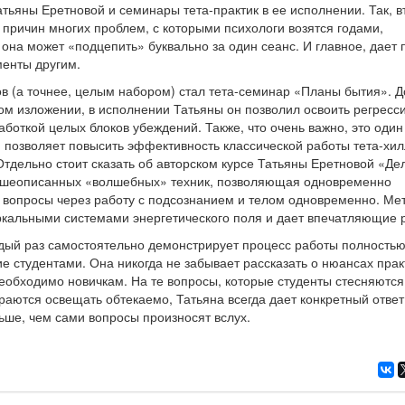
атьяны Еретновой и семинары тета-практик в ее исполнении. Так, 
причин многих проблем, с которыми психологи возятся годами,
она может «подцепить» буквально за один сеанс. И главное, дает
менты другим.
в (а точнее, целым набором) стал тета-семинар «Планы бытия». Д
ом изложении, в исполнении Татьяны он позволил освоить регресс
аботкой целых блоков убеждений. Также, что очень важно, это один
й позволяет повысить эффективность классической работы тета-хи
Отдельно стоит сказать об авторском курсе Татьяны Еретновой «Де
вышеописанных «волшебных» техник, позволяющая одновременно
вопросы через работу с подсознанием и телом одновременно. Ме
ркальными системами энергетического поля и дает впечатляющие р
ждый раз самостоятельно демонстрирует процесс работы полностью
е студентами. Она никогда не забывает рассказать о нюансах прак
необходимо новичкам. На те вопросы, которые студенты стесняются
раются освещать обтекаемо, Татьяна всегда дает конкретный ответ
ьше, чем сами вопросы произносят вслух.