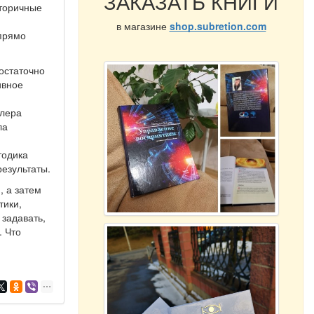
ЗАКАЗАТЬ КНИГИ
вторичные
в магазине
shop.subretion.com
 прямо
остаточно
ивное
ллера
ла
тодика
езультаты.
, а затем
тики,
 задавать,
. Что