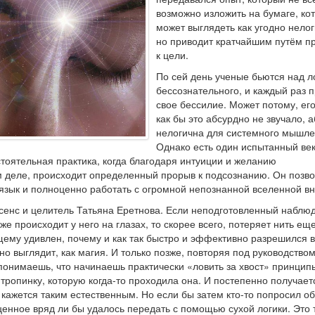
возможно изложить на бумаге, ко
может выглядеть как угодно нелог
но приводит кратчайшим путём п
к цели.
По сей день ученые бьются над л
бессознательного, и каждый раз 
свое бессилие. Может потому, его
как бы это абсурдно не звучало, 
нелогична для системного мышле
Однако есть один испытанный ве
тоятельная практика, когда благодаря интуиции и желанию
м деле, происходит определенный прорыв к подсознанию. Он позв
язык и полноценно работать с огромной непознанной вселенной вн
асенс и целитель Татьяна Еретнова. Если неподготовленный наблю
же происходит у него на глазах, то скорее всего, потеряет нить ещ
щему удивлен, почему и как так быстро и эффективно разрешился 
но выглядит, как магия. И только позже, повторяя под руководство
 понимаешь, что начинаешь практически «ловить за хвост» принцип
ропинку, которую когда-то проходила она. И постепенно получает
 кажется таким естественным. Но если бы затем кто-то попросил о
 ценное вряд ли бы удалось передать с помощью сухой логики. Это т