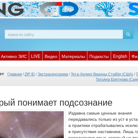
Активно ЗИС
LIVE
Видео
Материалы
Подкасты
English
Фи
ет
Главная
/
ZIP ID
/
Экстрасенсорика
/
Тета-Хилинг Вианны Стайбл (США)
/
Т
Татьяна Еретнова (Сан
орый понимает подсознание
Издавна самые ценные знания
передавались только из уст в уста
а практики отрабатывались искл
в присутствии наставника. Лишь т
передавался опыт, который не вс