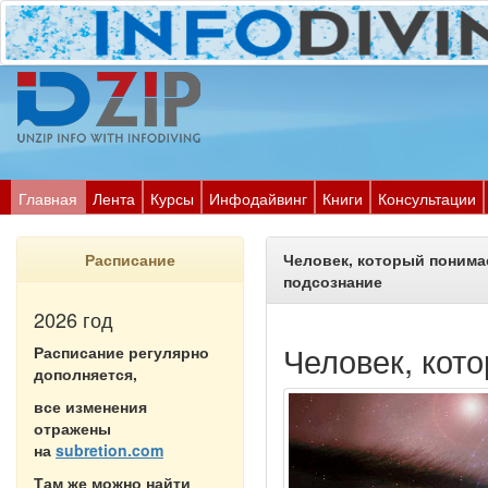
Главная
Лента
Курсы
Инфодайвинг
Книги
Консультации
Расписание
Человек, который понима
подсознание
2026 год
Человек, кот
Расписание регулярно
дополняется,
все изменения
отражены
на
subretion.com
Там же можно найти