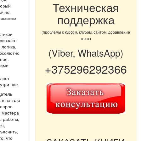
Техническая
торый
ично,
поддержка
рямиком
(проблемы с курсом, клубом, сайтом, добавление
огикой
в чат)
признают
 логика,
(Viber, WhatsApp)
абсолютно
ния.
+375296292366
ками
оляет
утри нас.
датель
е в начале
вопрос.
м мастера
ы работы,
ся,
бъяснить,
о, что