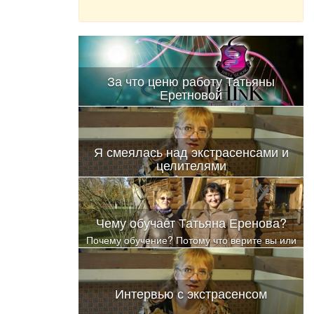
За что ценю работу Татьяны
Еретновой
Я смеялась над экстрасенсами и
целителями
Татьяна Еретнова, известный психолог,
экстрасенс и целитель из Санкт-Петербурга с
опытом более 10 лет, автор обучающих
Чему обучает Татьяна Еренова?
программ
Почему обучение? Потому что верите вы или
нет, но реально исцелить себя, свои самые
серьезные недуги, может только сам человек
Интервью с экстрасенсом