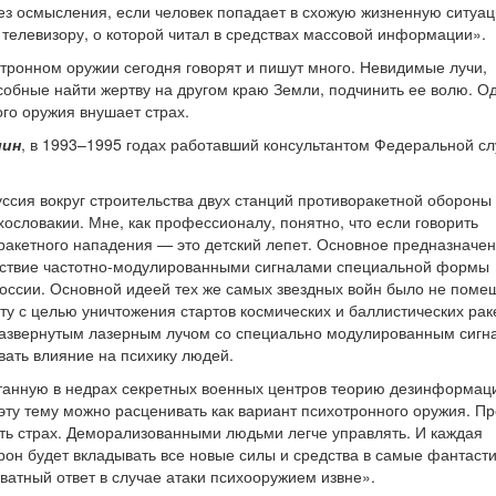
без осмысления, если человек попадает в схожую жизненную ситуа
о телевизору, о которой читал в средствах массовой информации».
тронном оружии сегодня говорят и пишут много. Невидимые лучи,
обные найти жертву на другом краю Земли, подчинить ее волю. Од
го оружия внушает страх.
лин
, в 1993–1995 годах работавший консультантом Федеральной с
ссия вокруг строительства двух станций противоракетной обороны
ословакии. Мне, как профессионалу, понятно, что если говорить
ракетного нападения — это детский лепет. Основное предназначе
йствие частотно-модулированными сигналами специальной формы
 России. Основной идеей тех же самых звездных войн было не пом
ту с целью уничтожения стартов космических и баллистических раке
развернутым лазерным лучом со специально модулированным сигн
вать влияние на психику людей.
танную в недрах секретных военных центров теорию дезинформац
эту тему можно расценивать как вариант психотронного оружия. П
ть страх. Деморализованными людьми легче управлять. И каждая
рон будет вкладывать все новые силы и средства в самые фантаст
кватный ответ в случае атаки психооружием извне».