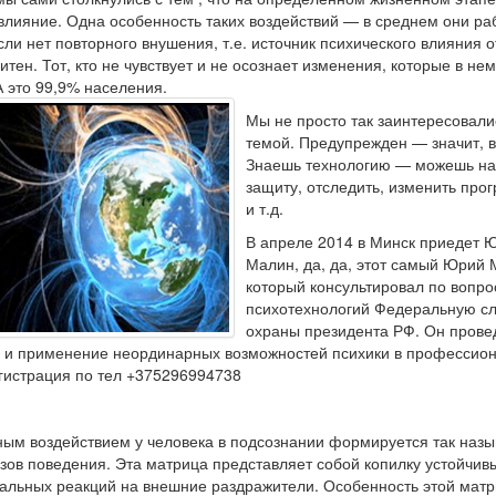
влияние. Одна особенность таких воздействий — в среднем они ра
сли нет повторного внушения, т.е. источник психического влияния 
тен. Тот, кто не чувствует и не осознает изменения, которые в нем
А это 99,9% населения.
Мы не просто так заинтересовали
темой. Предупрежден — значит, 
Знаешь технологию — можешь на
защиту, отследить, изменить про
и т.д.
В апреле 2014 в Минск приедет 
Малин, да, да, этот самый Юрий 
который консультировал по вопр
психотехнологий Федеральную с
охраны президента РФ. Он прове
ие и применение неординарных возможностей психики в профессио
егистрация по тел +375296994738
ным воздействием у человека в подсознании формируется так наз
зов поведения. Эта матрица представляет собой копилку устойчив
альных реакций на внешние раздражители. Особенность этой матр