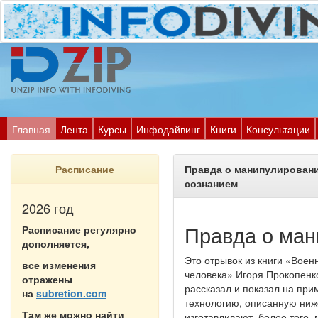
Главная
Лента
Курсы
Инфодайвинг
Книги
Консультации
Расписание
Правда о манипулирован
сознанием
2026 год
Правда о ман
Расписание регулярно
дополняется,
Это отрывок из книги «Вое
все изменения
человека» Игоря Прокопенко
отражены
рассказал и показал на при
на
subretion.com
технологию, описанную ниже
Там же можно найти
изготавливают, более того,