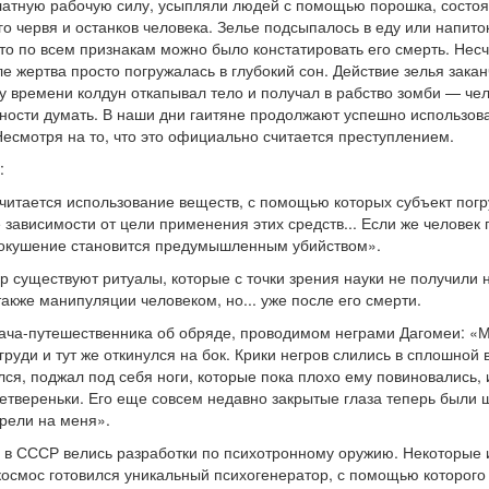
платную рабочую силу, усыпляли людей с помощью порошка, состо
о червя и останков человека. Зелье подсыпалось в еду или напито
что по всем признакам можно было констатировать его смерть. Нес
е жертва просто погружалась в глубокий сон. Действие зелья зака
ому времени колдун откапывал тело и получал в рабство зомби — че
ности думать. В наши дни гаитяне продолжают успешно использов
есмотря на то, что это официально считается преступлением.
:
читается использование веществ, с помощью которых субъект пог
 зависимости от цели применения этих средств... Если же человек
о покушение становится предумышленным убийством».
р существуют ритуалы, которые с точки зрения науки не получили 
акже манипуляции человеком, но... уже после его смерти.
рача-путешественника об обряде, проводимом неграми Дагомеи: «
руди и тут же откинулся на бок. Крики негров слились в сплошной 
я, поджал под себя ноги, которые пока плохо ему повиновались, 
етвереньки. Его еще совсем недавно закрытые глаза теперь были 
рели на меня».
а в СССР велись разработки по психотронному оружию. Некоторые 
 космос готовился уникальный психогенератор, с помощью которог