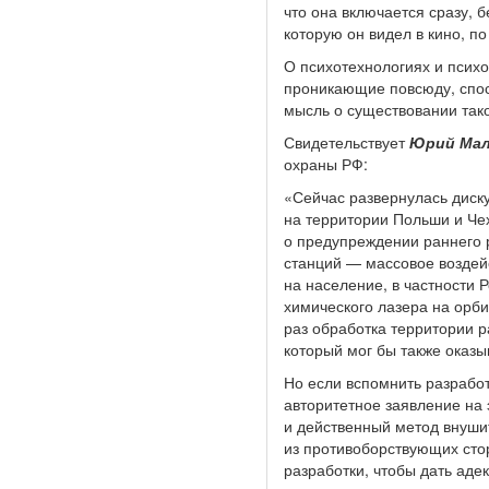
что она включается сразу, 
которую он видел в кино, п
О психотехнологиях и психо
проникающие повсюду, спос
мысль о существовании тако
Свидетельствует
Юрий Ма
охраны РФ:
«Сейчас развернулась диску
на территории Польши и Чех
о предупреждении раннего 
станций — массовое возде
на население, в частности
химического лазера на орби
раз обработка территории 
который мог бы также оказы
Но если вспомнить разрабо
авторитетное заявление на 
и действенный метод внуши
из противоборствующих сто
разработки, чтобы дать аде