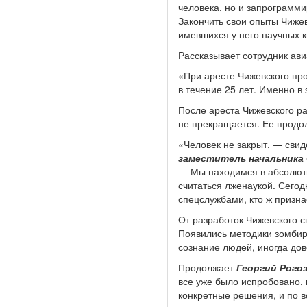
человека, но и запрограмми
Закончить свои опыты Чижев
имевшихся у него научных к
Рассказывает сотрудник ави
«При аресте Чижевского про
в течение 25 лет. Именно в
После ареста Чижевского ра
не прекращается. Ее продо
«Человек не закрыт, — свид
заместитель начальника
— Мы находимся в абсолютн
считаться лженаукой. Сегод
спецслужбами, кто ж призна
От разработок Чижевского 
Появились методики зомбир
сознание людей, иногда дов
Продолжает
Георгий Рого
все уже было испробовано,
конкретные решения, и по 