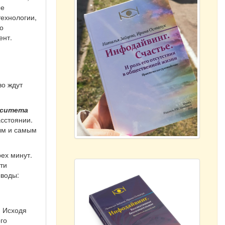
ые
ехнологии,
о
ент.
во ждут
рситета
сстоянии.
ым и самым
ех минут.
ти
ыводы:
. Исходя
го