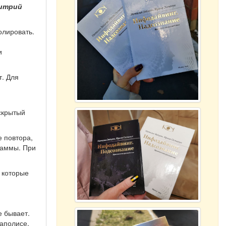
митрий
олировать.
и
т. Для
скрытый
е повтора,
раммы. При
 которые
е бывает.
аполисе,