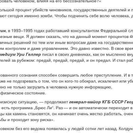
ровать человеком, влияя на его бессознательное?»
ольшой процент убийств чиновников, государственных деятелей и 
ют сегодня именно зомби. Чтобы подчинить себе волю человека, 
лин
, в 1993–1995 годах работавший консультантом Федеральной с
ьезные вещи. Я должен сказать, что на данный момент процентов 
личных решений по тем или иным вопросам даже на государственн
м контролем и даже управлением. Это давно известно. В свое вре
 медиум Ури Геллер
писал в своих дневниках, как он мысленно в
елей за рубежом: предай, предай, предай, и он предал. И стал ра
рованного сознания способен совершить любое преступление. И в 
е не подозревать о том, что он кого-то обокрал, искалечил или уб
жно не только загрузить в человека нужную информацию,
 физическое состояние.
кризисную ситуацию, — продолжает
генерал-майор КГБ СССР Гео
о есть программа „Брюс Ли“. Раз — и он автоматически переходит в
цы как камень становятся, он начинает очень жестко работать, оче
бы и проходит зону риска».
овеком без его ведома появилась у людей сотни лет назад. Колду