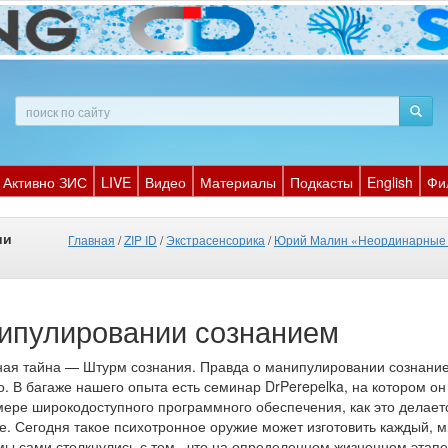
Активно ЗИС
LIVE
Видео
Материалы
Подкасты
English
Фи
ии
Главная
/
ZIP ID
/
Экстрасенсорика
/
Юрий Малин «Неординарные 
ипулировании сознанием
нная тайна — Штурм сознания. Правда о манипулировании сознани
. В багаже нашего опыта есть семинар DrPerepelka, на котором он
мере широкодоступного программного обеспечения, как это делает
. Сегодня такое психотронное оружие может изготовить каждый, м
 мы сами столкнулись с тем , что на определенном жизненном этапе