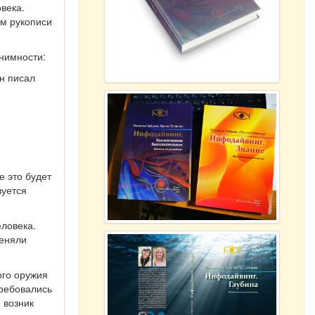
века.
ом рукописи
нимности:
он писал
е это будет
зуется
еловека.
меняли
ого оружия
требовались
 возник