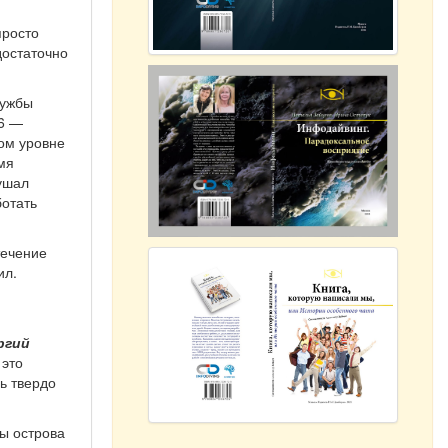
просто
достаточно
лужбы
46 —
ом уровне
мя
нушал
ботать
течение
ил.
ргий
 это
нь твердо
ны острова