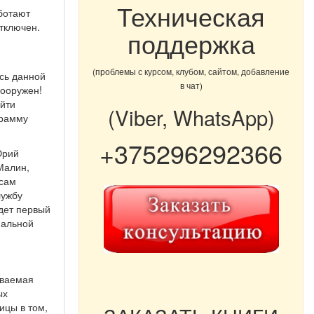
Техническая
ботают
отключен.
поддержка
(проблемы с курсом, клубом, сайтом, добавление
сь данной
в чат)
вооружен!
йти
(Viber, WhatsApp)
грамму
+375296292366
Юрий
Малин,
осам
лужбу
дет первый
нальной
ываемая
ых
ицы в том,