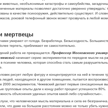
и животных, необъяснимые катастрофы и самоубийства, загадочн
реченные материалы позволяют достаточно уверенно утверждать: т
ованы в качестве психооружия, действительно существуют. И словн
жасов, роковой телефонный звонок может прозвучать в любой мом
ни мертвецы
ячами умирают от голода. Безработица. Безысходность. Большинст
 более терпеть, приближают ее самостоятельно.
ждений работа не прекращается.
Профессор Московского униве
ижевский
начинает серию экспериментов по передаче мысли на ра
 в психике человека, которая способна стать самым разрушительн
е.
ловек рисует любую фигуру и концентрируется на ней в течение тр
а людей, находящихся в другом помещении, пытается воспроизвес
е 2000 экспериментов, Чижевский делает первые сенсационные в
е групповые опыты дали к концу работ процент успешности 80%.
ожность объяснения удачных опытов какой-либо случайностью».
слухи, что человеческая мысль материальна и сила ее безгранична
или, что даже на большом расстоянии можно не только убить нужно