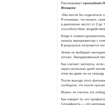
Рассказывает
президент Н
Фонарев
:
«Мы могли бы поделиться св
Я понимаю, что можно, скаж
в диапазоне частот от 2 до
способностями, воздейство
Когда я снимал документал
начала звукорежиссер с по
В результате получается не
Затем он выбирает мелодию
сигнал. Закодированный при
Как считают эксперты, если
через несколько дней челов
этом вы даже ни на секунду
После выхода этого фильма 
сообщили, что после просмо
Можно ли считать это побе
Как говорят те, кто профес
Случайность — это непозна