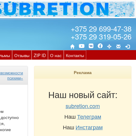
+375 29 699-47-38
+375 29 319-05-26
льмы
Отзывы
ZIP ID
О нас
Контакты
Реклама
возможности
психики»
Наш новый сайт:
subretion.com
ем
Наш
Телеграм
 доступно
ся,
Наш
Инстаграм
ногие