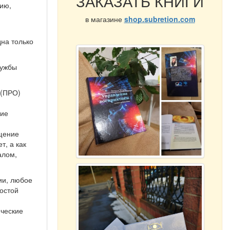
ЗАКАЗАТЬ КНИГИ
цию,
в магазине
shop.subretion.com
на только
лужбы
 (ПРО)
ние
ещение
т, а как
алом,
ии, любое
ростой
ические