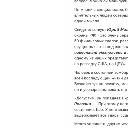
вопрос: можно ли манипули
По мнению специалистов, б
влиятельных людей соверша
одной мысли.
Свидетельствует
Юрий Ма
охраны РФ: «Это очень сер
50 финансовых сделок, раз
осуществляются под внешни
известный экстрасенс и
одному из наших представит
на разведку США, на ЦРУ».
Человек в состоянии зомби
всей последующей жизни даж
Воздействуя на психику, мо
но и усовершенствовать его
«Допустим, он попадает в 
Рогозин
. — При этом у нег
состояние. Все. У него мыш
выдерживает все удары судь
Мечта управлять другим чел