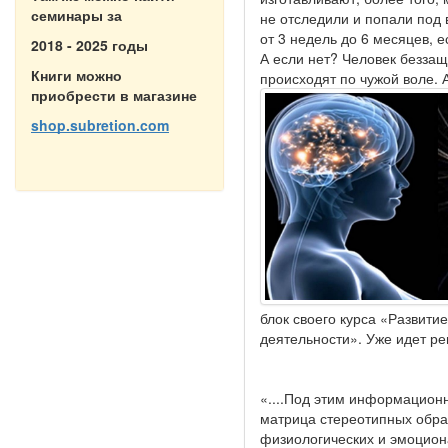
семинары за
не отследили и попали под 
от 3 недель до 6 месяцев, е
2018 - 2025 годы
А если нет? Человек беззащи
Книги можно
происходят по чужой воле. 
приобрести в магазине
shop.subretion.com
блок своего курса «Развит
деятельности». Уже идет р
«....Под этим информацион
матрица стереотипных обра
физиологических и эмоцион