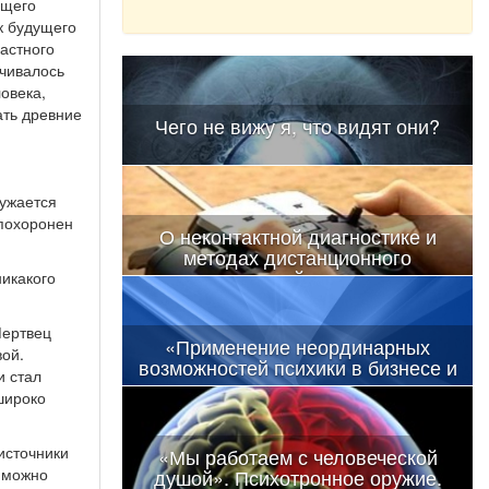
ящего
к будущего
частного
нчивалось
ловека,
ать древние
Чего не вижу я, что видят они?
ружается
 похоронен
О неконтактной диагностике и
методах дистанционного
воздействия
никакого
Мертвец
«Применение неординарных
вой.
возможностей психики в бизнесе и
и стал
политике»
широко
источники
«Мы работаем с человеческой
душой». Психотронное оружие.
о можно