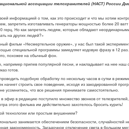
ациональной ассоциации телохранителей (НАСТ) России Д
оей информацией о том, как это происходит и что мы хотим контр
ем, запретить изготавливать генераторы мощностью более 20 ватт
 10 герц. Но как запретить людям, которые обладают неординарным
вать на других людей?»
ьный фильм «Несмертельное оружие», у нас был такой эксперимен
мощью специальной программы замедляет кодовую фразу в 12 раз.
что, похожее на обычный фон.
, например припев популярной песни, и накладывает на нее наш 
каз готов.
 проводить подобную обработку по нескольку часов в сутки в режим
ек начнет строить свое поведение, исходя из закодированной прог
 не усомнитесь, что все решения принимаете самостоятельно.
в эфир в редакцию поступило множество звонков от телезрителей,
тра этого фильма им действительно захотелось бросить курить!
дой технологии или простым внушением?
сионально занимается обеспечением безопасности, случайностей н
нная закономерность. Загадочное отключение света в большом мег