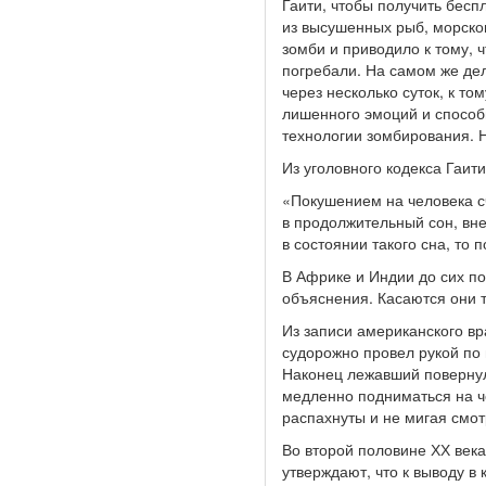
Гаити, чтобы получить бес
из высушенных рыб, морског
зомби и приводило к тому, 
погребали. На самом же дел
через несколько суток, к т
лишенного эмоций и способ
технологии зомбирования. Н
Из уголовного кодекса Гаити
«Покушением на человека с
в продолжительный сон, вне
в состоянии такого сна, т
В Африке и Индии до сих по
объяснения. Касаются они т
Из записи американского в
судорожно провел рукой по г
Наконец лежавший повернулс
медленно подниматься на ч
распахнуты и не мигая смот
Во второй половине ХХ век
утверждают, что к выводу в