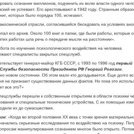
ровать сознание миллионов, подчинить их волю власти одного чело
ский не успевает. Его арестовывают в 1942 году. Странным образ
ниг, которых было порядка 100, исчезают.
акосмической отрасли, согласившийся беседовать на условиях ано
пал его архив. Около 100 книг и папки, где были работы, которые 
 этих работах шла речь о передаче мысли на расстоянии».
бота по изучению психологического воздействия на человека
лжают специалисты закрытых спецслужб.
етельствует генерал-майор КГБ СССР, с 1993 по 1996 год
первый
 Службы безопасности Президента РФ Георгий Рогозин
.
о новом состоянии. Об этом мало кто догадывается. Еще долго вс
ня не признают существование данных фактов. Но пока это исполь
ет все это?»
спецслужбы перешли к собственным открытиям в области психики ч
ования и специальные технические устройства. С их помощью из
одили их до сумасшествия.
зин
: «Когда во второй половине ХХ века с точки зрения материальн
 начались серьезные исследования по воздействию на психику. По
вопросам манипулирования сознанием многое было открыто. Потом