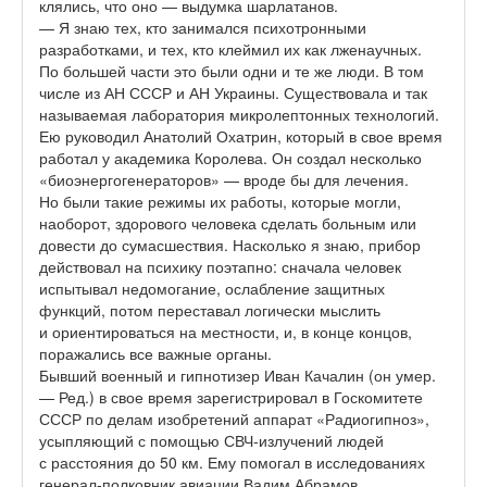
клялись, что оно — выдумка шарлатанов.
— Я знаю тех, кто занимался психотронными
разработками, и тех, кто клеймил их как лженаучных.
По большей части это были одни и те же люди. В том
числе из АН СССР и АН Украины. Существовала и так
называемая лаборатория микролептонных технологий.
Ею руководил Анатолий Охатрин, который в свое время
работал у академика Королева. Он создал несколько
«биоэнергогенераторов» — вроде бы для лечения.
Но были такие режимы их работы, которые могли,
наоборот, здорового человека сделать больным или
довести до сумасшествия. Насколько я знаю, прибор
действовал на психику поэтапно: сначала человек
испытывал недомогание, ослабление защитных
функций, потом переставал логически мыслить
и ориентироваться на местности, и, в конце концов,
поражались все важные органы.
Бывший военный и гипнотизер Иван Качалин (он умер.
— Ред.) в свое время зарегистрировал в Госкомитете
СССР по делам изобретений аппарат «Радиогипноз»,
усыпляющий с помощью СВЧ-излучений людей
с расстояния до 50 км. Ему помогал в исследованиях
генерал-полковник авиации Вадим Абрамов,