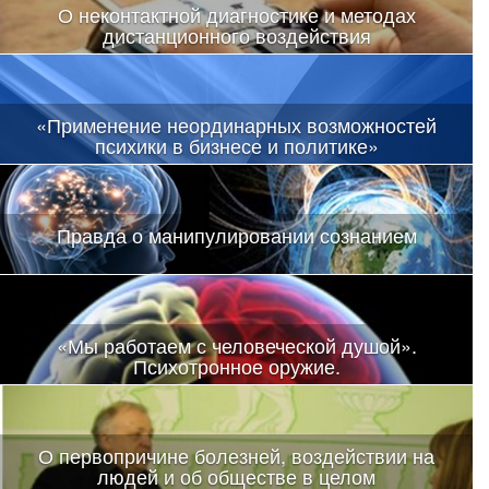
О неконтактной диагностике и методах
дистанционного воздействия
«Применение неординарных возможностей
психики в бизнесе и политике»
Правда о манипулировании сознанием
«Мы работаем с человеческой душой».
Психотронное оружие.
О первопричине болезней, воздействии на
людей и об обществе в целом