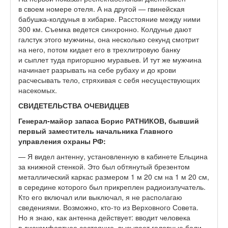
в своем номере отеля. А на другой — гвинейская
бабушка-колдунья в хибарке. Расстояние между ними
300 км. Съемка ведется синхронно. Колдунье дают
галстук этого мужчины, она несколько секунд смотрит
на него, потом кидает его в трехлитровую банку
и сыплет туда пригоршню муравьев. И тут же мужчина
начинает разрывать на себе рубаху и до крови
расчесывать тело, стряхивая с себя несуществующих
насекомых.
СВИДЕТЕЛЬСТВА ОЧЕВИДЦЕВ
Генерал-майор запаса Борис РАТНИКОВ, бывший
первый заместитель начальника Главного
управления охраны РФ:
— Я видел антенну, установленную в кабинете Ельцина
за книжной стенкой. Это был обтянутый брезентом
металлический каркас размером 1 м 20 см на 1 м 20 см,
в середине которого был прикреплен радиоизлучатель.
Кто его включал или выключал, я не располагаю
сведениями. Возможно, кто-то из Верховного Совета.
Но я знаю, как антенна действует: вводит человека
в дискомфортное состояние, вызывает головные боли.