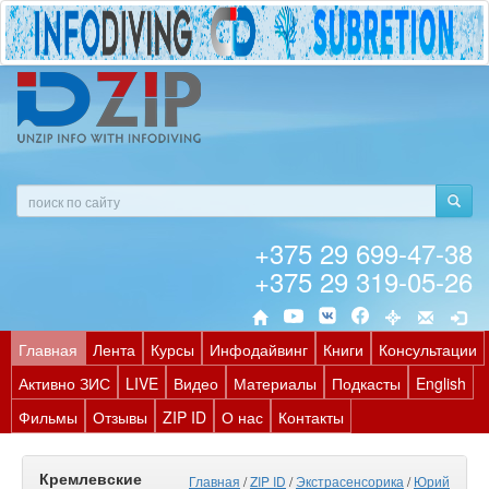
+375 29 699-47-38
+375 29 319-05-26
Главная
Лента
Курсы
Инфодайвинг
Книги
Консультации
Активно ЗИС
LIVE
Видео
Материалы
Подкасты
English
Фильмы
Отзывы
ZIP ID
О нас
Контакты
Кремлевские
Главная
/
ZIP ID
/
Экстрасенсорика
/
Юрий