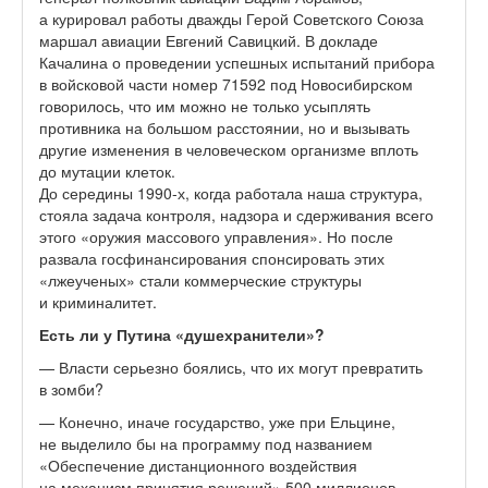
а курировал работы дважды Герой Советского Союза
маршал авиации Евгений Савицкий. В докладе
Качалина о проведении успешных испытаний прибора
в войсковой части номер 71592 под Новосибирском
говорилось, что им можно не только усыплять
противника на большом расстоянии, но и вызывать
другие изменения в человеческом организме вплоть
до мутации клеток.
До середины 1990-х, когда работала наша структура,
стояла задача контроля, надзора и сдерживания всего
этого «оружия массового управления». Но после
развала госфинансирования спонсировать этих
«лжеученых» стали коммерческие структуры
и криминалитет.
Есть ли у Путина «душехранители»?
— Власти серьезно боялись, что их могут превратить
в зомби?
— Конечно, иначе государство, уже при Ельцине,
не выделило бы на программу под названием
«Обеспечение дистанционного воздействия
на механизм принятия решений» 500 миллионов