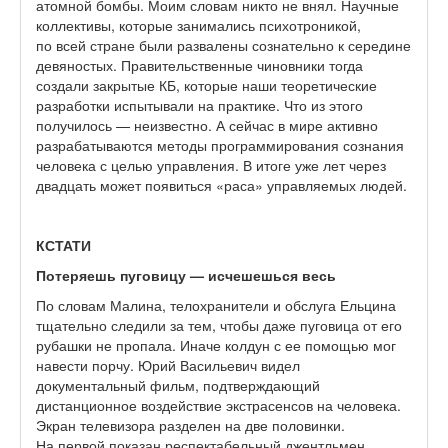
атомной бомбы. Моим словам никто не внял. Научные
коллективы, которые занимались психотроникой,
по всей стране были развалены сознательно к середине
девяностых. Правительственные чиновники тогда
создали закрытые КБ, которые наши теоретические
разработки испытывали на практике. Что из этого
получилось — неизвестно. А сейчас в мире активно
разрабатываются методы программирования сознания
человека с целью управления. В итоге уже лет через
двадцать может появиться «раса» управляемых людей.
КСТАТИ
Потеряешь пуговицу — исчешешься весь
По словам Малина, телохранители и обслуга Ельцина
тщательно следили за тем, чтобы даже пуговица от его
рубашки не пропала. Иначе колдун с ее помощью мог
навести порчу. Юрий Васильевич видел
документальный фильм, подтверждающий
дистанционное воздействие экстрасенсов на человека.
Экран телевизора разделен на две половинки.
На первой показан респектабельный джентльмен