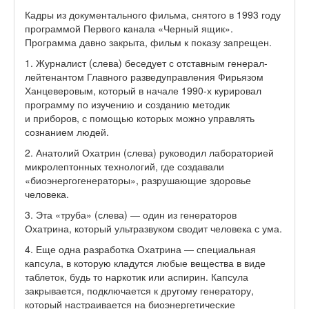
Кадры из документального фильма, снятого в 1993 году
программой Первого канала «Черный ящик».
Программа давно закрыта, фильм к показу запрещен.
1. Журналист (слева) беседует с отставным генерал-
лейтенантом Главного разведуправления Фирьязом
Ханцеверовым, который в начале 1990-х курировал
программу по изучению и созданию методик
и приборов, с помощью которых можно управлять
сознанием людей.
2. Анатолий Охатрин (слева) руководил лабораторией
микролептонных технологий, где создавали
«биоэнергогенераторы», разрушающие здоровье
человека.
3. Эта «труба» (слева) — один из генераторов
Охатрина, который ультразвуком сводит человека с ума.
4. Еще одна разработка Охатрина — специальная
капсула, в которую кладутся любые вещества в виде
таблеток, будь то наркотик или аспирин. Капсула
закрывается, подключается к другому генератору,
который настраивается на биоэнергетические