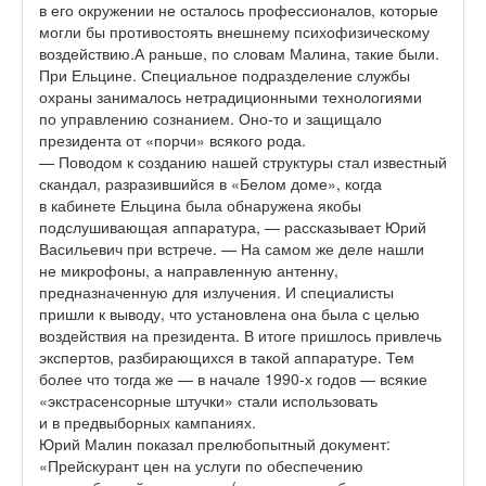
в его окружении не осталось профессионалов, которые
могли бы противостоять внешнему психофизическому
воздействию.А раньше, по словам Малина, такие были.
При Ельцине. Специальное подразделение службы
охраны занималось нетрадиционными технологиями
по управлению сознанием. Оно-то и защищало
президента от «порчи» всякого рода.
— Поводом к созданию нашей структуры стал известный
скандал, разразившийся в «Белом доме», когда
в кабинете Ельцина была обнаружена якобы
подслушивающая аппаратура, — рассказывает Юрий
Васильевич при встрече. — На самом же деле нашли
не микрофоны, а направленную антенну,
предназначенную для излучения. И специалисты
пришли к выводу, что установлена она была с целью
воздействия на президента. В итоге пришлось привлечь
экспертов, разбирающихся в такой аппаратуре. Тем
более что тогда же — в начале 1990-х годов — всякие
«экстрасенсорные штучки» стали использовать
и в предвыборных кампаниях.
Юрий Малин показал прелюбопытный документ:
«Прейскурант цен на услуги по обеспечению