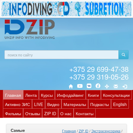
+375 29 699-47-38
+375 29 319-05-26
Главная
Лента
Курсы
Инфодайвинг
Книги
Консультации
Активно ЗИС
LIVE
Видео
Материалы
Подкасты
English
Фильмы
Отзывы
ZIP ID
О нас
Контакты
Самые
Главная
/
ZIP ID
/
Экстрасенсорика
/