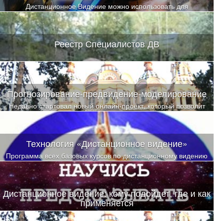
Дистанционное Видение можно использовать для
Реестр Специалистов ДВ
Прогнозирование-предвидение-моделирование
Недавно стартовал новый онлайн-проект, который позволит
объединить людей, увлеченных вьюингом (прогнозированием-
предсказанием-моделированием событий)
Технология «Дистанционное видение»
Программа всех базовых курсов по дистанционному видению
Дистанционное видение: кому подойдет, где и как
применяется
Дистанционное видение — метод, с помощью которого можно