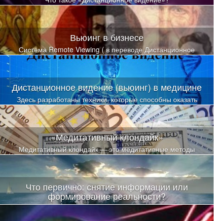
Вьюинг в бизнесе
Система Remote Viewing ( в переводе Дистанционное
Видение), далее сокращенно Вьюинг — это научная система
получения недоступной или закрытой от человека информации
экстрасенсорным путем
Дистанционное видение (вьюинг) в медицине
Здесь разработаны техники, которые способны оказать
мощное позитивное исцеляющее влияние на подсознание
человека, которые приводят буквально к чудесам исцеления
при грамотном их использовании.
«Медитативный клондайк»
Медитативный клондайк — это медитативные методы
притяжения денег
Что первично: снятие информации или
формирование реальности?
Что работает — снятие информации или формирование
реальности? Это ключевой вопрос вьюинга в разделе