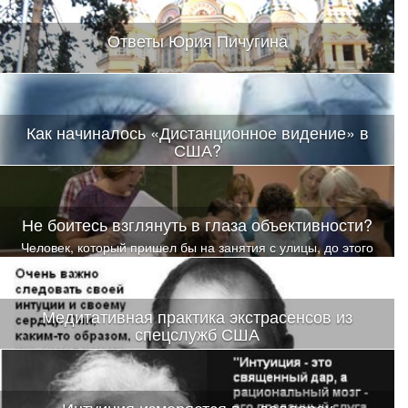
во много раз усилить собственную интуицию
Ответы Юрия Пичугина
Как начиналось «Дистанционное видение» в
США?
Не боитесь взглянуть в глаза объективности?
Человек, который пришел бы на занятия с улицы, до этого
ничем не занимаясь по развитию своих способностей, был бы
в шоке.
Медитативная практика экстрасенсов из
спецслужб США
Создана под эгидой спецслужб США (проект Star Gates).