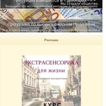
Интуиция измеряется в ...долларах
Большинство исследователей интуиции и экстрасенсорого
восприятия (ЭСВ) человека единодушны во мнении, что
успешные бизнесмены в большинстве своем обладают
повышенно развитыми интуицией и экстрасенсорными
Программа по вьюингу с Юрием Пичугиным
способностями и в определенной мере повышенным ресурсом
предвидения и предчувствия
Все о программе, тренере, условиях участия, бронировании и
оплате
Реклама