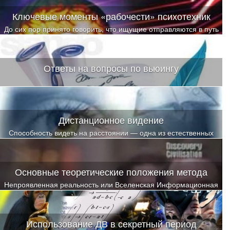
«Ставки».
Ключевые моменты «рабочести» психотехник
До сих пор принято говорить, что ищущие отправляются в путь
за знаниями, а те глубоко зашифрованы в каких-то древних
книгах и мудростях старцев.
Ответы на вопросы по вьюингу
Дистанционное видение
Способность видеть на расстоянии — одна из естественных
способностей человека
Основные теоретические положения метода
Непроявленная реальность или Вселенская Информационная
Матрица
Использование ДВ в секретный период