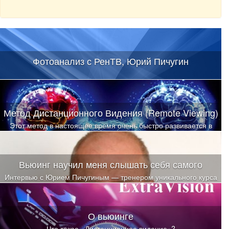
Фотоанализ с РенТВ, Юрий Пичугин
Метод Дистанционного Видения (Remote Viewing)
Этот метод в настоящее время очень быстро развивается в
США и Западной Европе
Вьюинг научил меня слышать себя самого
Интервью с Юрием Пичугиным — тренером уникального курса
дистанционного видения (вьюинга)
О вьюинге
Что такое «Дистанционное видение»?