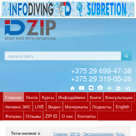
+375 29 699-47-38
+375 29 319-05-26
Главная
Лента
Курсы
Инфодайвинг
Книги
Консультации
Активно ЗИС
LIVE
Видео
Материалы
Подкасты
English
Фильмы
Отзывы
ZIP ID
О нас
Контакты
Тета-хилинг с
Главная
/
ZIP ID
/
Экстрасенсорика
/
Тета-