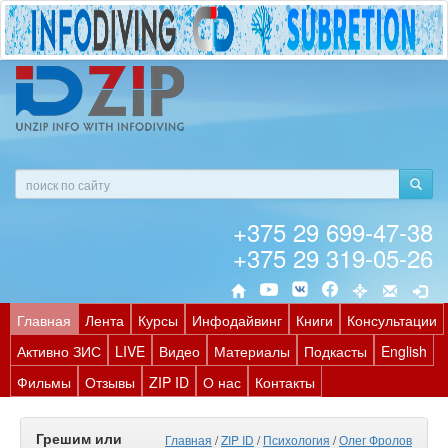
+375 29 699-47-38
+375 29 319-05-26
Главная
Лента
Курсы
Инфодайвинг
Книги
Консультации
Активно ЗИС
LIVE
Видео
Материалы
Подкасты
English
Фильмы
Отзывы
ZIP ID
О нас
Контакты
Грешим или
Главная
/
ZIP ID
/
Психология
/
Олег Фролов