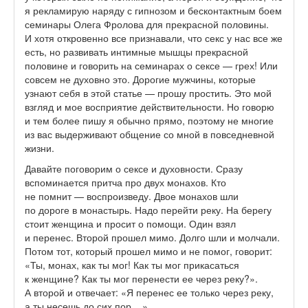
я рекламирую наряду с гипнозом и бесконтактным боем
семинары Олега Фролова для прекрасной половины.
И хотя откровенно все признавали, что секс у нас все же
есть, но развивать интимные мышцы прекрасной
половине и говорить на семинарах о сексе — грех! Или
совсем не духовно это. Дорогие мужчины, которые
узнают себя в этой статье — прошу простить. Это мой
взгляд и мое восприятие действительности. Но говорю
и тем более пишу я обычно прямо, поэтому не многие
из вас выдерживают общение со мной в повседневной
жизни.
Давайте поговорим о сексе и духовности. Сразу
вспоминается притча про двух монахов. Кто
не помнит — воспроизведу. Двое монахов шли
по дороге в монастырь. Надо перейти реку. На берегу
стоит женщина и просит о помощи. Один взял
и перенес. Второй прошел мимо. Долго шли и молчали.
Потом тот, который прошел мимо и не помог, говорит:
«Ты, монах, как ты мог! Как ты мог прикасаться
к женщине? Как ты мог перенести ее через реку?».
А второй и отвечает: «Я перенес ее только через реку,
а ты несешь до сих пор....»