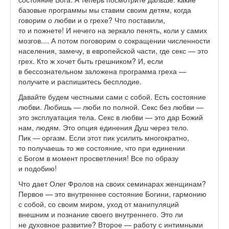
базовые программы мы ставим своим детям, когда
говорим о любви и о грехе? Что поставили,
то и пожнете! И нечего на зеркало пенять, коли у самих
мозгов.... А потом поговорим о сокращении численности
населения, замечу, в европейской части, где секс — это
грех. Кто ж хочет быть грешником? И, если
в бессознательном заложена программа греха —
получите и распишитесь бесплодие.
Давайте будем честными сами с собой. Есть состояние
любви. Любишь — люби по полной. Секс без любви —
это эксплуатация тела. Секс в любви — это дар Божий
нам, людям. Это опция единения Душ через тело.
Пик — оргазм. Если этот пик усилить многократно,
то получаешь то же состояние, что при единении
с Богом в момент просветления! Все по образу
и подобию!
Что дает Олег Фролов на своих семинарах женщинам?
Первое — это внутреннее состояние Богини, гармонию
с собой, со своим миром, уход от манипуляций
внешним и познание своего внутреннего. Это ли
не духовное развитие? Второе — работу с интимными