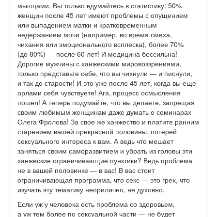
мышцами. Вы только вдумайтесь в статистику: 50%
женщин после 45 лет имеют проблемы с опущением
или выпадением матки и кратковременным
недержанием мочи (например, во время смеха,
чихания или эмоционального всплеска), более 70%
(до 80%) — после 60 лет! И медицина бессильна!
Дорогие мужчины с ханжескими мировоззрениями,
только представьте себе, что вы чихнули — и писнули,
и так до старости! И это уже после 45 лет, когда вы еще
орлами себя чувствуете! Ага, процесс осмысления
пошел! А теперь подумайте, что вы делаете, запрещая
своим любимым женщинам даже думать о семинарах
Олега Фролова! За свое же ханжество и платите ранним
старением вашей прекрасной половины, потерей
сексуального интереса к вам. А ведь что мешает
заняться своим саморазвитием и убрать из головы эти
ханжеские ограничивающие пунктики? Ведь проблема
не в вашей половинке — в вас! В вас стоит
ограничивающая программа, что секс — это грех, что
изучать эту тематику неприлично, не духовно.
Если уж у человека есть проблема со здоровьем,
а уж тем более по сексуальной части — не будет