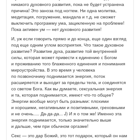
никакого духовного развития, пока не будет устранена
причина! Это заноза под ногтем. Ни одна молитва,
медитация, погружение, мандала и т.д. не сможет
выключить программу ума, зацикленную на проблеме!
Пока активен ум — нет духовного развития!
И, уж если говорить прямо и до конца, еще один взгляд
под еще одним углом восприятия. Что такое духовное
развитие? Развитие духа, развитие той внутренней
силы, которая может привести к единению с Богом
и проживанию того блаженного единения и понимания
мироустройства. В это время у человека
по позвоночнику поднимается энергия, поток
расширяется и выходит за пределы тела, и соединятся
со светом Бога. Как вы думаете, сексуальная энергия
и та, которая поднимается, имеют что-то общее?
Энергии вообще могут быть разными: плохими
и хорошими, негативными и позитивными, греховными
и не очень..... Да-да-да...
J
) И я о том же! Именно эта
энергия поднимается, только значительно выше
и дальше, чем при обычном оргазме!
Секс — это дар Божий, это тот подарок, который он нам