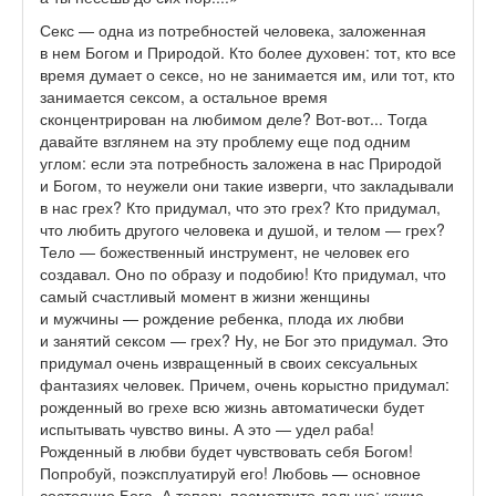
Секс — одна из потребностей человека, заложенная
в нем Богом и Природой. Кто более духовен: тот, кто все
время думает о сексе, но не занимается им, или тот, кто
занимается сексом, а остальное время
сконцентрирован на любимом деле? Вот-вот... Тогда
давайте взглянем на эту проблему еще под одним
углом: если эта потребность заложена в нас Природой
и Богом, то неужели они такие изверги, что закладывали
в нас грех? Кто придумал, что это грех? Кто придумал,
что любить другого человека и душой, и телом — грех?
Тело — божественный инструмент, не человек его
создавал. Оно по образу и подобию! Кто придумал, что
самый счастливый момент в жизни женщины
и мужчины — рождение ребенка, плода их любви
и занятий сексом — грех? Ну, не Бог это придумал. Это
придумал очень извращенный в своих сексуальных
фантазиях человек. Причем, очень корыстно придумал:
рожденный во грехе всю жизнь автоматически будет
испытывать чувство вины. А это — удел раба!
Рожденный в любви будет чувствовать себя Богом!
Попробуй, поэксплуатируй его! Любовь — основное
состояние Бога. А теперь посмотрите дальше: какие