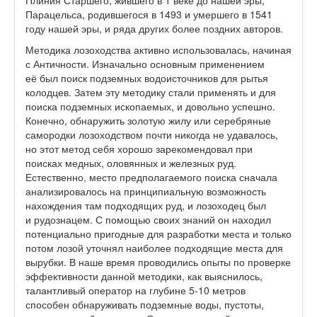
Плиния Старшего, жившего в 1 веке до нашей эры,
Парацельса, родившегося в 1493 и умершего в 1541
году нашей эры, и ряда других более поздних авторов.
Методика лозоходства активно использовалась, начиная
с Античности. Изначально основным применением
её был поиск подземных водоисточников для рытья
колодцев. Затем эту методику стали применять и для
поиска подземных ископаемых, и довольно успешно.
Конечно, обнаружить золотую жилу или серебряные
самородки лозоходством почти никогда не удавалось,
но этот метод себя хорошо зарекомендовал при
поисках медных, оловянных и железных руд.
Естественно, место предполагаемого поиска сначала
анализировалось на принципиальную возможность
нахождения там подходящих руд, и лозоходец был
и рудознацем. С помощью своих знаний он находил
потенциально пригодные для разработки места и только
потом лозой уточнял наиболее подходящие места для
вырубки. В наше время проводились опыты по проверке
эффективности данной методики, как выяснилось,
талантливый оператор на глубине 5-10 метров
способен обнаруживать подземные воды, пустоты,