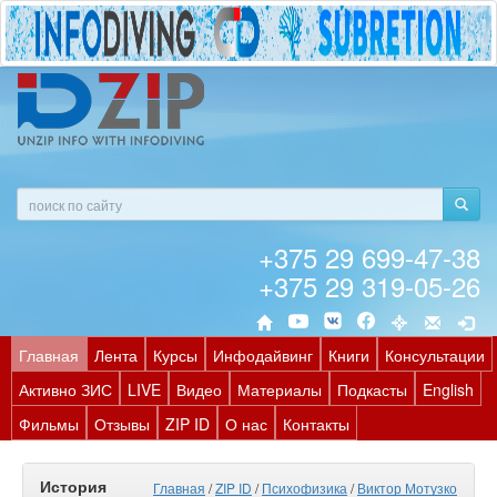
+375 29 699-47-38
+375 29 319-05-26
Главная
Лента
Курсы
Инфодайвинг
Книги
Консультации
Активно ЗИС
LIVE
Видео
Материалы
Подкасты
English
Фильмы
Отзывы
ZIP ID
О нас
Контакты
История
Главная
/
ZIP ID
/
Психофизика
/
Виктор Мотузко