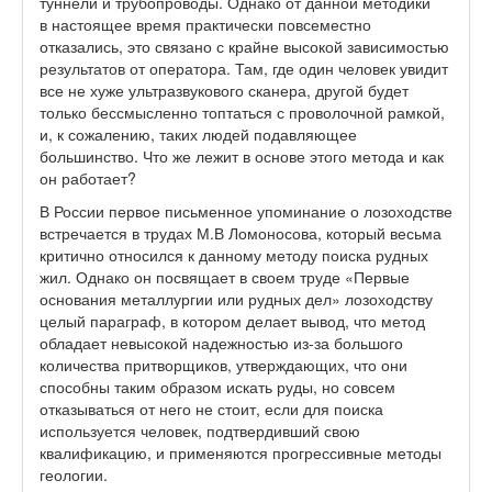
туннели и трубопроводы. Однако от данной методики
в настоящее время практически повсеместно
отказались, это связано с крайне высокой зависимостью
результатов от оператора. Там, где один человек увидит
все не хуже ультразвукового сканера, другой будет
только бессмысленно топтаться с проволочной рамкой,
и, к сожалению, таких людей подавляющее
большинство. Что же лежит в основе этого метода и как
он работает?
В России первое письменное упоминание о лозоходстве
встречается в трудах М.В Ломоносова, который весьма
критично относился к данному методу поиска рудных
жил. Однако он посвящает в своем труде «Первые
основания металлургии или рудных дел» лозоходству
целый параграф, в котором делает вывод, что метод
обладает невысокой надежностью из-за большого
количества притворщиков, утверждающих, что они
способны таким образом искать руды, но совсем
отказываться от него не стоит, если для поиска
используется человек, подтвердивший свою
квалификацию, и применяются прогрессивные методы
геологии.